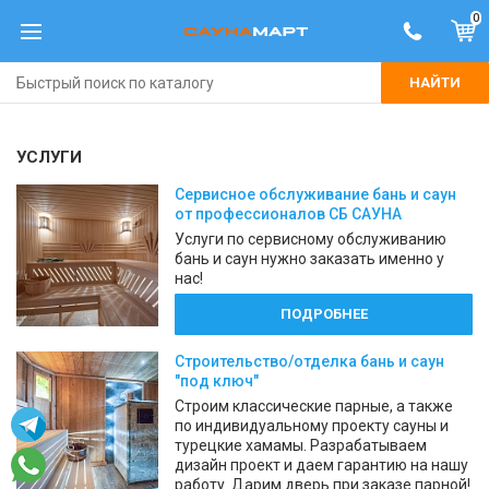
0
НАЙТИ
УСЛУГИ
Сервисное обслуживание бань и саун
от профессионалов СБ САУНА
Услуги по сервисному обслуживанию
бань и саун нужно заказать именно у
нас!
ПОДРОБНЕЕ
Строительство/отделка бань и саун
"под ключ"
Строим классические парные, а также
по индивидуальному проекту сауны и
турецкие хамамы. Разрабатываем
дизайн проект и даем гарантию на нашу
работу. Дарим дверь при заказе парной!